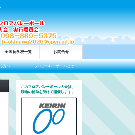
。
全国盲学校一覧
お問合せ
フロアバレーボールとは
今大会情報
全
このフロアバレーボール大会は、
競輪の補助を受けて開催します。