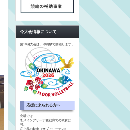
今大会情報について
第10回大会は、沖縄県で開催します。
応援に来られる方へ
会場では
①メインアリーナ観戦席での飲食は
可。
②上靴の持参（サブアリーナ内）