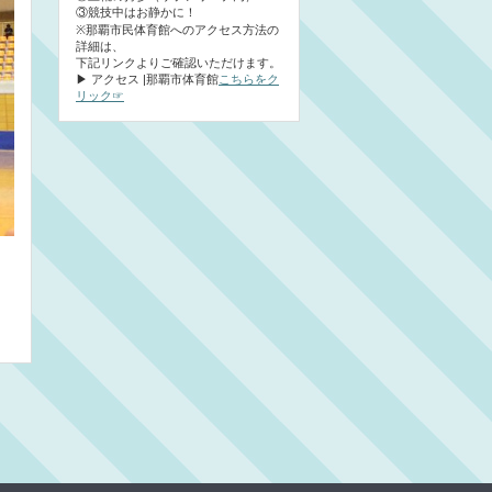
③競技中はお静かに！
※那覇市民体育館へのアクセス方法の
詳細は、
下記リンクよりご確認いただけます。
▶ アクセス |那覇市体育館
こちらをク
リック☞