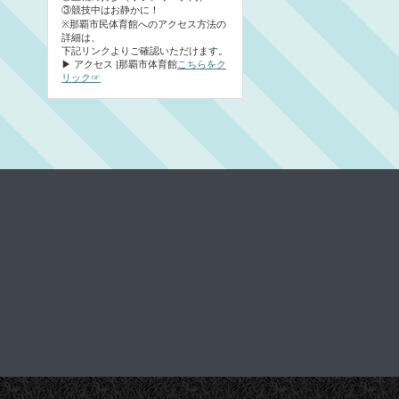
③競技中はお静かに！
※那覇市民体育館へのアクセス方法の
詳細は、
下記リンクよりご確認いただけます。
▶ アクセス |那覇市体育館
こちらをク
リック☞