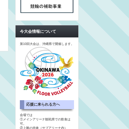
今大会情報について
第10回大会は、沖縄県で開催します。
応援に来られる方へ
会場では
①メインアリーナ観戦席での飲食は
可。
②上靴の持参（サブアリーナ内）