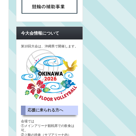
今大会情報について
第10回大会は、沖縄県で開催します。
応援に来られる方へ
会場では
①メインアリーナ観戦席での飲食は
可。
②上靴の持参（サブアリーナ内）