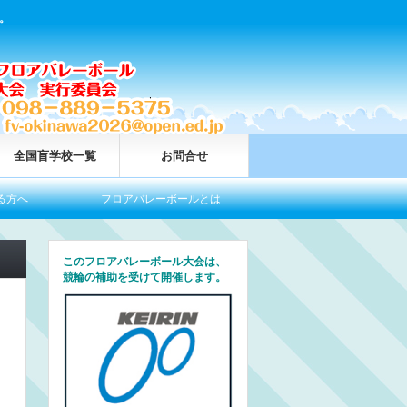
。
全国盲学校一覧
お問合せ
フロアバレーボールとは
今大会情報
全
このフロアバレーボール大会は、
競輪の補助を受けて開催します。