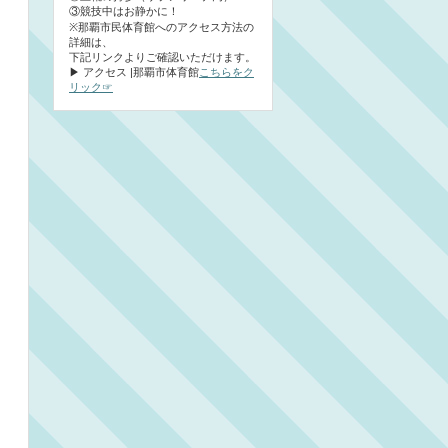
③競技中はお静かに！
※那覇市民体育館へのアクセス方法の
詳細は、
下記リンクよりご確認いただけます。
▶ アクセス |那覇市体育館
こちらをク
リック☞